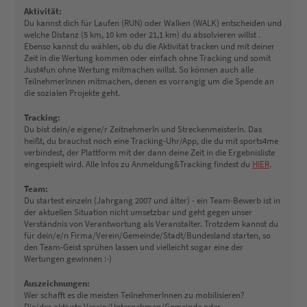
Aktivität:
Du kannst dich für Laufen (RUN) oder Walken (WALK) entscheiden und
welche Distanz (5 km, 10 km oder 21,1 km) du absolvieren willst .
Ebenso kannst du wählen, ob du die Aktivität tracken und mit deiner
Zeit in die Wertung kommen oder einfach ohne Tracking und somit
Just4fun ohne Wertung mitmachen willst. So können auch alle
TeilnehmerInnen mitmachen, denen es vorrangig um die Spende an
die sozialen Projekte geht.
Tracking:
Du bist dein/e eigene/r ZeitnehmerIn und StreckenmeisterIn. Das
heißt, du brauchst noch eine Tracking-Uhr/App, die du mit sports4me
verbindest, der Plattform mit der dann deine Zeit in die Ergebnisliste
eingespielt wird. Alle Infos zu Anmeldung&Tracking findest du
HIER
.
Team:
Du startest einzeln (Jahrgang 2007 und älter) - ein Team-Bewerb ist in
der aktuellen Situation nicht umsetzbar und geht gegen unser
Verständnis von Verantwortung als Veranstalter. Trotzdem kannst du
für dein/e/n Firma/Verein/Gemeinde/Stadt/Bundesland starten, so
den Team-Geist sprühen lassen und vielleicht sogar eine der
Wertungen gewinnen :-)
Auszeichnungen:
Wer schafft es die meisten TeilnehmerInnen zu mobilisieren?
Die/der aktivste Verein/Unternehmen/Gemeinde oder