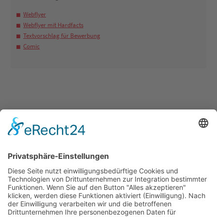
Webflyer
Webflyer mit Hardfacts
Textvorschlag für Bewerbung
Comic
PARTNER