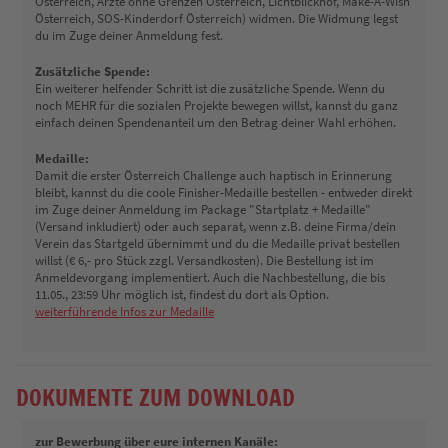
Österreich, Ärzte ohne Grenzen Österreich, Lichtblickhof, Make-A-Wish
Österreich, SOS-Kinderdorf Österreich) widmen. Die Widmung legst
du im Zuge deiner Anmeldung fest.
Zusätzliche Spende:
Ein weiterer helfender Schritt ist die zusätzliche Spende. Wenn du
noch MEHR für die sozialen Projekte bewegen willst, kannst du ganz
einfach deinen Spendenanteil um den Betrag deiner Wahl erhöhen.
Medaille:
Damit die erster Österreich Challenge auch haptisch in Erinnerung
bleibt, kannst du die coole Finisher-Medaille bestellen - entweder direkt
im Zuge deiner Anmeldung im Package "Startplatz + Medaille"
(Versand inkludiert) oder auch separat, wenn z.B. deine Firma/dein
Verein das Startgeld übernimmt und du die Medaille privat bestellen
willst (€ 6,- pro Stück zzgl. Versandkosten). Die Bestellung ist im
Anmeldevorgang implementiert. Auch die Nachbestellung, die bis
11.05., 23:59 Uhr möglich ist, findest du dort als Option.
weiterführende Infos zur Medaille
DOKUMENTE ZUM DOWNLOAD
zur Bewerbung über eure internen Kanäle: