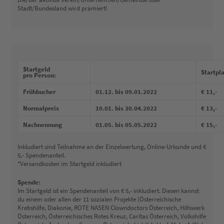
Stadt/Bundesland wird prämiert!
Startgeld
Startpl
pro Person:
Frühbucher
01.12. bis 09.01.2022
€ 11,-
Normalpreis
10.01. bis 30.04.2022
€ 13,-
Nachnennung
01.05. bis 05.05.2022
€ 15,-
Inkludiert sind Teilnahme an der Einzelwertung, Online-Urkunde und €
5,- Spendenanteil.
*Versandkosten im Startgeld inkludiert
Spende:
Im Startgeld ist ein Spendenanteil von € 5,- inkludiert. Diesen kannst
du einem oder allen der 11 sozialen Projekte (Österreichische
Krebshilfe, Diakonie, ROTE NASEN Clowndoctors Österreich, Hilfswerk
Österreich, Österreichisches Rotes Kreuz, Caritas Österreich, Volkshilfe